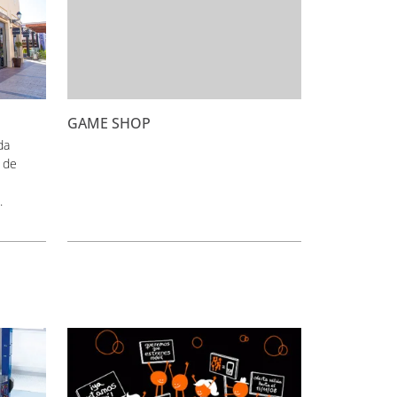
GAME SHOP
da
 de
.