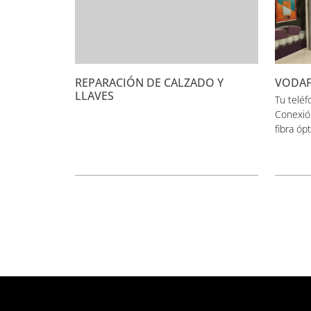
REPARACIÓN DE CALZADO Y
VODA
LLAVES
Tu teléf
Conexión
fibra ópt