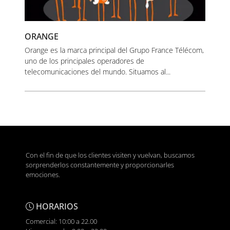
ORANGE
Orange es la marca principal del Grupo France Télécom,
uno de los principales operadores de
telecomunicaciones del mundo. Situamos al...
Con el fin de que los clientes visiten y vuelvan, buscamos
sorprenderlos constantemente y proporcionarles
emociones.
HORARIOS
Comercial: 10:00 a 22.00